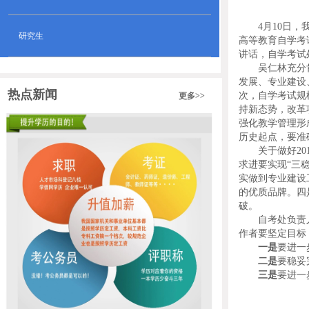
4月10日
研究生
高等教育自学考
讲话，自学考试
吴仁林充分
发展、专业建设、
热点新闻
次，自学考试规
更多>>
持新态势，改革
强化教学管理形
历史起点，要准
关于做好
2
求进要实现“三
实做到专业建设
的优质品牌。四
破。
自考处负责
作者要坚定目标
一是
要进一
二是
要
稳妥
三是
要进一